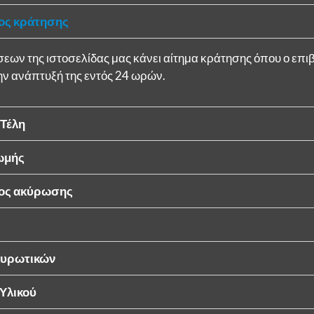
ος κράτησης
εων της ιστοσελίδας μας κάνει αίτημα κράτησης όπου ο επι
ην ανάπτυξή της εντός 24 ωρών.
 Τέλη
ωμής
τος ακύρωσης
κυρωτικών
Υλικού