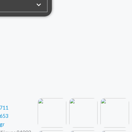
8711
0653
gr